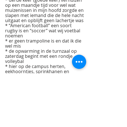
op een maandje tijd voor wel wat 
muizenissen in mijn hoofd zorgde en 
slapen met iemand die de hele nacht 
uitgaat en opblijft geen lachertje was
* “American football” een soort 
rugby is en “soccer” wat wij voetbal 
noemen
* er geen trampoline is en dat ik die 
wel mis
* de opwarming in de turnzaal op 
zaterdag begint met een rondje 
volleybal
* hier op de campus herten, 
eekhoorntjes, sprinkhanen en 
krekels dagelijkse gasten zijn
* ik na de training een heel leuke 
complimentje kreeg en daar wel fier 
op ben, dit was het complimentje: 
“You are a rockstar on the bars”
We hadden hier ook nog een mooie 
zonsondergang om van te genieten.