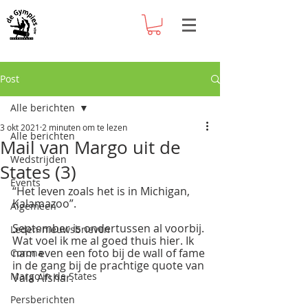
Post
Alle berichten
3 okt 2021
2 minuten om te lezen
Alle berichten
Mail van Margo uit de
Wedstrijden
States (3)
Events
“Het leven zoals het is in Michigan, 
Kalamazoo”.
Algemeen
September is ondertussen al voorbij. 
Leden-nieuwsbrieven
Wat voel ik me al goed thuis hier. Ik 
nam even een foto bij de wall of fame 
Corona
in de gang bij de prachtige quote van 
Margo in de States
Vala Afshar. 
Persberichten