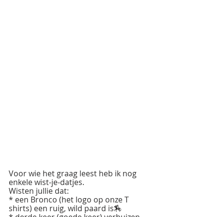
Voor wie het graag leest heb ik nog 
enkele wist-je-datjes.
Wisten jullie dat:
* een Bronco (het logo op onze T 
shirts) een ruig, wild paard is🏇
* derde keer (goede keer) verhuizen 