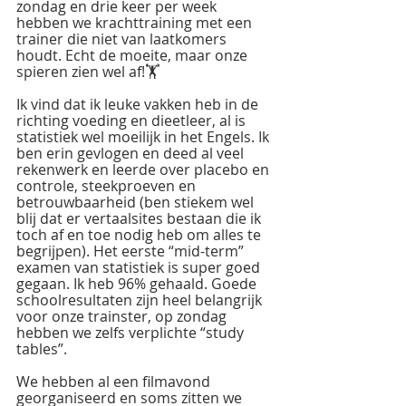
zondag en drie keer per week 
hebben we krachttraining met een 
trainer die niet van laatkomers 
houdt. Echt de moeite, maar onze 
spieren zien wel af!🏋 
Ik vind dat ik leuke vakken heb in de 
richting voeding en dieetleer, al is 
statistiek wel moeilijk in het Engels. Ik 
ben erin gevlogen en deed al veel 
rekenwerk en leerde over placebo en 
controle, steekproeven en 
betrouwbaarheid (ben stiekem wel 
blij dat er vertaalsites bestaan die ik 
toch af en toe nodig heb om alles te 
begrijpen). Het eerste “mid-term” 
examen van statistiek is super goed 
gegaan. Ik heb 96% gehaald. Goede 
schoolresultaten zijn heel belangrijk 
voor onze trainster, op zondag 
hebben we zelfs verplichte “study 
tables”. 
We hebben al een filmavond 
georganiseerd en soms zitten we 