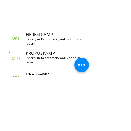
Kampen
HERFSTKAMP
OKT
Extern, in Keerbergen, ook voor niet-
leden!
KROKUSKAMP
MRT
Extern, in Keerbergen, ook voor niet-
leden!
PAASKAMP
APR
Extern, in Keerbergen, ook voor niet-
leden!
ZOMERKAMPEN
JULI
Extern, in Keerbergen, ook voor niet-
AUG
leden!
Info & Inschrijving