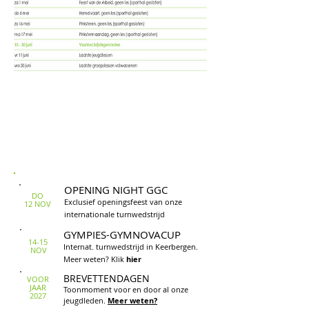
Geen les op feestdagen en tijdens schoolvakanties.
Een schoolvakantie start op maandag,
dus wel nog les tijdens het eerste weekend.
Evenementen
OPENING NIGHT GGC
DO
Exclusief openingsfeest van onze
12
NOV
internationale turnwedstrijd
GYMPIES-GYMNOVACUP
14-15
Internat. turnwedstrijd in Keerbergen
.
NOV
Meer weten? Klik
hier
BREVETTENDAGEN
VOOR
JAAR
Toonmoment voor en door al onze
2027
jeugdleden.
Meer weten?