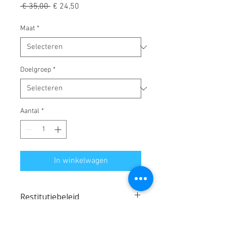
Normale
Verkoopprijs
 € 35,00 
€ 24,50
prijs
Maat
*
Doelgroep
*
Aantal
*
In winkelwagen
Restitutiebeleid
De bestelling is definitief na betaling.