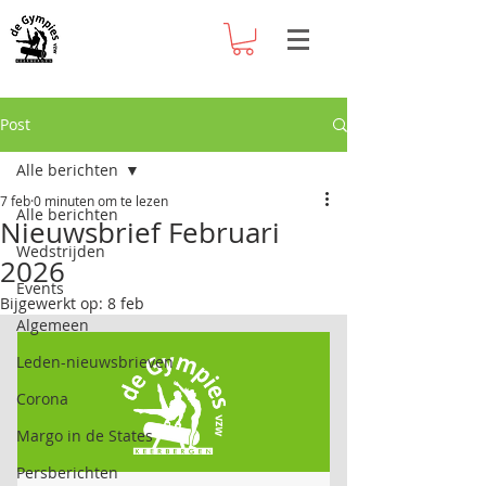
Post
Alle berichten
7 feb
0 minuten om te lezen
Alle berichten
Nieuwsbrief Februari
Wedstrijden
2026
Events
Bijgewerkt op:
8 feb
Algemeen
Leden-nieuwsbrieven
Corona
Margo in de States
Persberichten