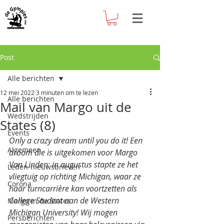
Post
Alle berichten
12 mei 2022
3 minuten om te lezen
Alle berichten
Mail van Margo uit de
Wedstrijden
States (8)
Events
Only a crazy dream until you do it! Een 
Algemeen
droom die is uitgekomen voor Margo 
Van Linden: in augustus stapte ze het 
Leden-nieuwsbrieven
vliegtuig op richting Michigan, waar ze 
Corona
haar turncarrière kan voortzetten als 
College Student aan de Western 
Margo in de States
Michigan University! Wij mogen 
Persberichten