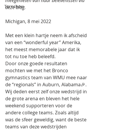
meegenieten van haar belevenissen via 
Turnshow
deze blog.
Michigan, 8 mei 2022
Met een klein hartje neem ik afscheid 
van een “wonderful year” Amerika, 
het meest memorabele jaar dat ik 
tot nu toe heb beleefd. 
Door onze goede resultaten 
mochten we met het Bronco 
gymnastics team van WMU mee naar 
de “regionals” in Auburn, Alabama🎉. 
Wij deden eerst zelf onze wedstrijd in 
de grote arena en bleven het hele 
weekend supporteren voor de 
andere college teams. Zoals altijd 
was de sfeer geweldig, want de beste 
teams van deze wedstrijden 