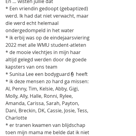
En … wisten jullie dat 
* Een vriendin gedoopt (gebaptized) 
werd. Ik had dat niet verwacht, maar 
die werd echt helemaal 
ondergedompeld in het water
* ik erbij was op de eindejaarsviering 
2022 met alle WMU student-atleten
* de mooie vlechtjes in mijn haar 
altijd gelegd werden door de goede 
kapsters van ons team
* Sunisa Lee een bodyguard👮 heeft
* ik deze mensen zo hard ga missen: 
Al, Penny, Tim, Kelsie, Abby, Gigi, 
Molly, Ally, Halle, Ronni, Rylee, 
Amanda, Carissa, Sarah, Payton, 
Dani, Breckin, DK, Cassie, Josie, Tess, 
Charlotte
* er tranen kwamen van blijdschap 
toen mijn mama me belde dat ik niet 