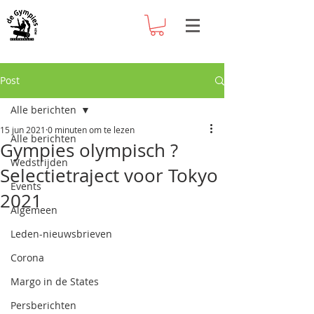
Post
Alle berichten
15 jun 2021
0 minuten om te lezen
Alle berichten
Gympies olympisch ?
Wedstrijden
Selectietraject voor Tokyo
Events
2021
Algemeen
Leden-nieuwsbrieven
Corona
Margo in de States
Persberichten