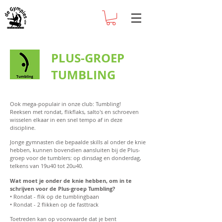
PLUS-GROEP
TUMBLING
Ook mega-populair in onze club: Tumbling!
Reeksen met rondat, flikflaks, salto's en schroeven
wisselen elkaar in een snel tempo af in deze
discipline.
​Jonge gymnasten die bepaalde skills al onder de knie
hebben, kunnen bovendien aansluiten bij de Plus-
groep voor de tumblers: op dinsdag en donderdag,
telkens van 19u40 tot 20u40.
Wat moet je onder de knie hebben, om in te
schrijven voor de Plus-groep Tumbling?
• Rondat - flik op de tumblingbaan
• Rondat - 2 flikken op de fasttrack
Toetreden kan op voorwaarde dat je bent